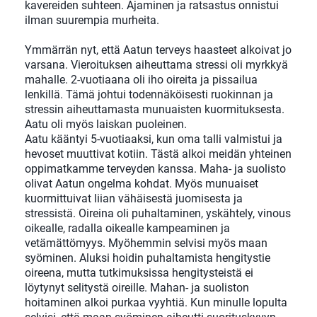
kavereiden suhteen. Ajaminen ja ratsastus onnistui
ilman suurempia murheita.
Ymmärrän nyt, että Aatun terveys haasteet alkoivat jo
varsana. Vieroituksen aiheuttama stressi oli myrkkyä
mahalle. 2-vuotiaana oli iho oireita ja pissailua
lenkillä. Tämä johtui todennäköisesti ruokinnan ja
stressin aiheuttamasta munuaisten kuormituksesta.
Aatu oli myös laiskan puoleinen.
Aatu kääntyi 5-vuotiaaksi, kun oma talli valmistui ja
hevoset muuttivat kotiin. Tästä alkoi meidän yhteinen
oppimatkamme terveyden kanssa. Maha- ja suolisto
olivat Aatun ongelma kohdat. Myös munuaiset
kuormittuivat liian vähäisestä juomisesta ja
stressistä. Oireina oli puhaltaminen, yskähtely, vinous
oikealle, radalla oikealle kampeaminen ja
vetämättömyys. Myöhemmin selvisi myös maan
syöminen. Aluksi hoidin puhaltamista hengitystie
oireena, mutta tutkimuksissa hengitysteistä ei
löytynyt selitystä oireille. Mahan- ja suoliston
hoitaminen alkoi purkaa vyyhtiä. Kun minulle lopulta