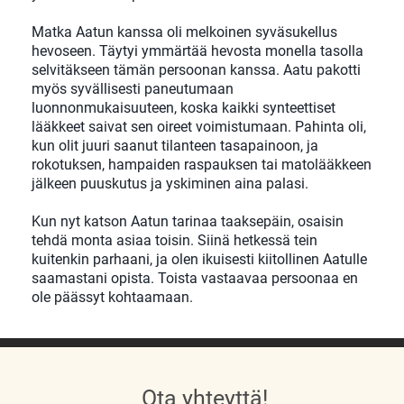
Matka Aatun kanssa oli melkoinen syväsukellus
hevoseen. Täytyi ymmärtää hevosta monella tasolla
selvitäkseen tämän persoonan kanssa. Aatu pakotti
myös syvällisesti paneutumaan
luonnonmukaisuuteen, koska kaikki synteettiset
lääkkeet saivat sen oireet voimistumaan. Pahinta oli,
kun olit juuri saanut tilanteen tasapainoon, ja
rokotuksen, hampaiden raspauksen tai matolääkkeen
jälkeen puuskutus ja yskiminen aina palasi.
Kun nyt katson Aatun tarinaa taaksepäin, osaisin
tehdä monta asiaa toisin. Siinä hetkessä tein
kuitenkin parhaani, ja olen ikuisesti kiitollinen Aatulle
saamastani opista. Toista vastaavaa persoonaa en
ole päässyt kohtaamaan.
Ota yhteyttä!