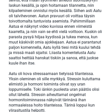
selvisi, että maan syöminen aiheutti suorituskyvyn
laskun kesällä, ja opin hoitamaan tilannetta, niin
kilpaileminen onnistui myös kesällä. Siihen asti Aatu
oli talvihevonen. Aatun pravuuri oli voittaa täysin
toivottomalta tuntuvista asemista. Pahimmillaan
Aatua ei näkynyt video kuvissa ennen viimeistä
kaarretta, ja niin vain se ehti vielä voittoon. Kuskin oli
parasta pysyä hiljaa kyydissä ja tukea menoa, kun
muut käskivät omia ajokkejaan. Aatua ei parantanut
paljon komennella, Aatu kyllä tiesi mitä kuului tehdä
ja missä maali sijaitsi. Liiasta komentelusta Aatu
saattoi heittää hanskat tiskiin ja sanoa, että juokse
kuule ihan itse.
Aatu oli kova stressaamaan tietyissä tilanteissa.
Yksin oleminen oli sille myrkkyä. Stressin kuluttama
elimistö ja hormoni toiminta olivat syy uran
loppumiselle. Toki iänkin puolesta uran päätös olisi
ollut lähellä. Stressin aiheuttamat ongelmat
hormonitoiminnassa näkyivät tärinänä ihan
normaaleissa hoito tilanteissa. Tärinä loppui kun
ylirasitustila helpotti.