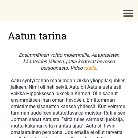
Aatun tarina
Ensimmäinen voitto molemmille. Aatumaisten
käänteiden jälkeen, jotka kertovat hevosen
persoonasta. Video
täällä
.
Aatu syntyi tähän maailmaan viikko ylioppilasjuhlien
jälkeen. Nimi oli heti selvä, Aatu oli Aatu alusta asti,
vaikka Hippoksessa lukeekin Krimori. Olin saanut
ensimmäisen ihan oman hevosen. Emätamman
omistimme sisarusten kanssa yhdessä. Kun veimme
tamman uudelleen astutettavaksi muistan Ratilaisen
Jorman sanat Aatusta: ”siitä tulee varmasti juoksija,
mutta kukahan sitä mahtaa ajaa”. Aatu oli hyvin
omalaatuinen persoona. Jos emällä ei ollut tarvetta