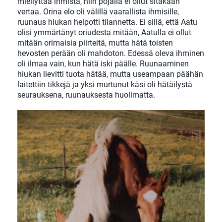
miellyttää ihmistä, niin pojalla ei ollut sitäkään
vertaa. Orina elo oli välillä vaarallista ihmisille,
ruunaus hiukan helpotti tilannetta. Ei sillä, että Aatu
olisi ymmärtänyt oriudesta mitään, Aatulla ei ollut
mitään orimaisia piirteitä, mutta hätä toisten
hevosten perään oli mahdoton. Edessä oleva ihminen
oli ilmaa vain, kun hätä iski päälle. Ruunaaminen
hiukan lievitti tuota hätää, mutta useampaan päähän
laitettiin tikkejä ja yksi murtunut käsi oli hätäilystä
seurauksena, ruunauksesta huolimatta.